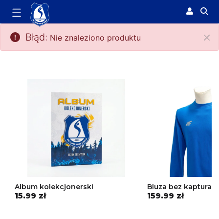
Strona produktu - Sklep Ślep
Błąd:
Nie znaleziono produktu
Zam
Album kolekcjonerski
Bluza bez kaptura 4
15.99 zł
159.99 zł