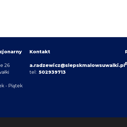
cjonarny
Kontakt
ze 26
a.radzewicz@slepskmalowsuwalki.pl
ałki
tel:
502939713
ek - Piątek