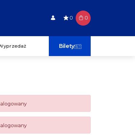
0
0
Bilety
Wyprzedaż
zalogowany
zalogowany